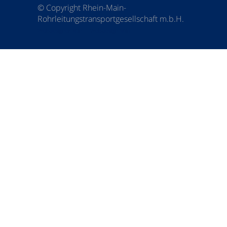
© Copyright Rhein-Main-
Rohrleitungstransportgesellschaft m.b.H.
Webdesigner Köln
Webdesign Köln